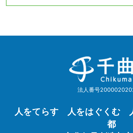
千
曲
市
法人番号200002020
Chikuma
City
人をてらす 人をはぐくむ 
都