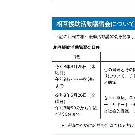
相互援助活動講習会について
下記の日程で相互援助活動講習会を開催し
相互援助活動講習会日程
日程
令和8年6月25日（木
心の発達とその
曜日）
りについて、子
午前9時から午後5時
と病気
まで
令和8年6月26日（金
安全と事故、子
曜日）
ー・サポート・
午前8時50分から午後
と社会的養護、
4時50分まで
受講のために託児を希望される方は