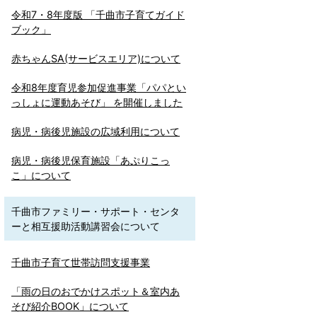
令和7・8年度版 「千曲市子育てガイド
ブック」
赤ちゃんSA(サービスエリア)について
令和8年度育児参加促進事業「パパとい
っしょに運動あそび」 を開催しました
病児・病後児施設の広域利用について
病児・病後児保育施設「あぷりこっ
こ」について
千曲市ファミリー・サポート・センタ
ーと相互援助活動講習会について
千曲市子育て世帯訪問支援事業
「雨の日のおでかけスポット＆室内あ
そび紹介BOOK」について