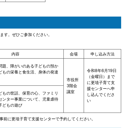
ます。ぜひご参加ください。
内容
会場
申し込み方法
問題、障がいのある子どもの預か
令和8年6月19日
どもの栄養と食生活、身体の発達
（金曜日）まで
市役所
に更埴子育て支
3階会
援センターへ申
議室
どもの世話、保育の心、ファミリ
し込んでくださ
センター事業について、児童虐待
い
子どもの遊び
事前に更埴子育て支援センターで予約してください。