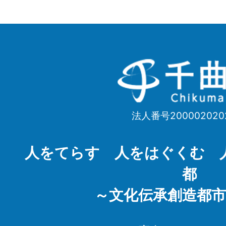
千
曲
市
法人番号200002020
Chikuma
City
人をてらす 人をはぐくむ 
都
～文化伝承創造都市