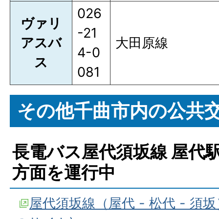
026
ヴァリ
-21
アスバ
大田原線
4-0
ス
081
その他千曲市内の公共
長電バス屋代須坂線 屋代
方面を運行中
屋代須坂線（屋代 - 松代 - 須