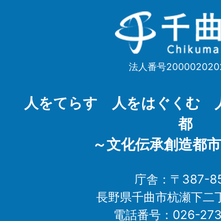
千
曲
市
法人番号200002020
Chikuma
City
人をてらす 人をはぐくむ 
都
～文化伝承創造都市
庁舎：〒387-85
長野県千曲市杭瀬下二
電話番号：026-273-1