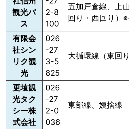
社信州
-27
五加戸倉線、上
観光バ
2-8
回り・西回り）
ス
100
有限会
026
社シン
-27
大循環線（東回
リク観
3-5
光
825
更埴観
026
光タク
-27
東部線、姨捨線
シー株
2-0
式会社
036