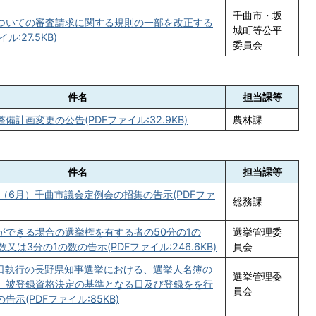
千曲市・坂
ついての審査請求に関する規則の一部を改正する
城町等公平
ル:27.5KB)
委員会
件名
担当課等
備計画変更の公告(PDFファイル:32.9KB)
農林課
件名
担当課等
（6月）千曲市議会定例会の招集の告示(PDFファ
総務課
ができる場合の選挙権を有する者の50分の1の
選挙管理委
又は3分の1の数の告示(PDFファイル:246.6KB)
員会
9日執行の長野県知事選挙における、選挙人名簿の
選挙管理委
、被登録資格決定の基準となる日及び登録をを行
員会
告示(PDFファイル:85KB)