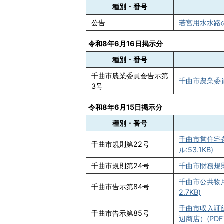
種別・番号
公告
若宮用水水路の
令和8年6月16日掲示分
種別・番号
千曲市農業委員会告示第
千曲市農業委員
3号
令和8年6月15日掲示分
種別・番号
千曲市営住宅
千曲市規則第22号
ル:53.1KB)
千曲市規則第24号
千曲市財務規則
千曲市公共物用
千曲市告示第84号
2.7KB)
千曲市収入証
千曲市告示第85号
辺商店）(PDF