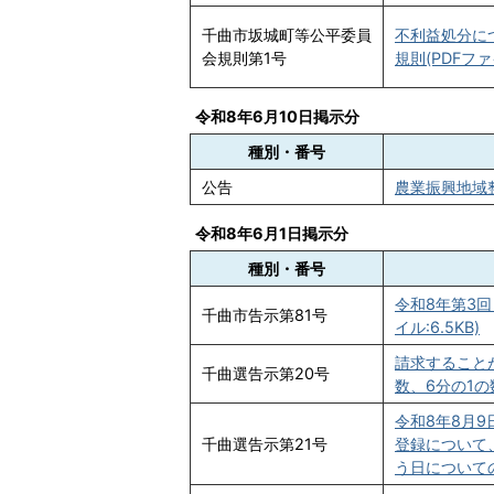
千曲市坂城町等公平委員
不利益処分に
会規則第1号
規則(PDFファイ
令和8年6月10日掲示分
種別・番号
公告
農業振興地域整
令和8年6月1日掲示分
種別・番号
令和8年第3回
千曲市告示第81号
イル:6.5KB)
請求すること
千曲選告示第20号
数、6分の1の数
令和8年8月
千曲選告示第21号
登録について
う日についての