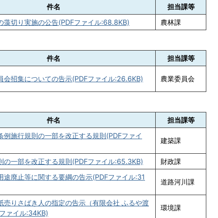
件名
担当課等
藻切り実施の公告(PDFファイル:68.8KB)
農林課
件名
担当課等
会招集についての告示(PDFファイル:26.6KB)
農業委員会
件名
担当課等
条例施行規則の一部を改正する規則(PDFファイ
建築課
の一部を改正する規則(PDFファイル:65.3KB)
財政課
途廃止等に関する要綱の告示(PDFファイル:31
道路河川課
紙売りさばき人の指定の告示（有限会社 ふるや渡
環境課
ファイル:34KB)