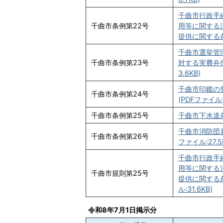
千曲市行政手
千曲市条例第22号
用等に関する
提供に関する条
千曲市選挙管
千曲市条例第23号
対する実費弁償
3.6KB)
千曲市印鑑の
千曲市条例第24号
(PDFファイル:
千曲市条例第25号
千曲市下水道条
千曲市消防団
千曲市条例第26号
ファイル:27.5
千曲市行政手
用等に関する
千曲市規則第25号
提供に関する
ル:31.6KB)
令和8年7月1日掲示分