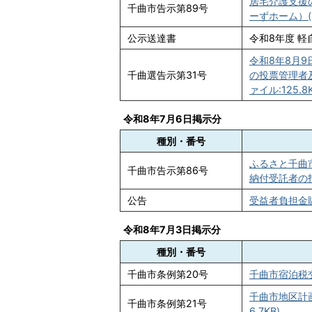
居宅介護支援
千曲市告示第89号
ーずホーム）(P
公示送達書
令和8年度 軽
令和8年8月
千曲選告示第31号
の投票管理者
ァイル:125.8K
令和8年7月6日掲示分
種別・番号
ふるさと千曲
千曲市告示第86号
納付受託者の指
公告
受益者負担金賦課
令和8年7月3日掲示分
種別・番号
千曲市条例第20号
千曲市宿泊税交
千曲市地区計画
千曲市条例第21号
6.7KB)