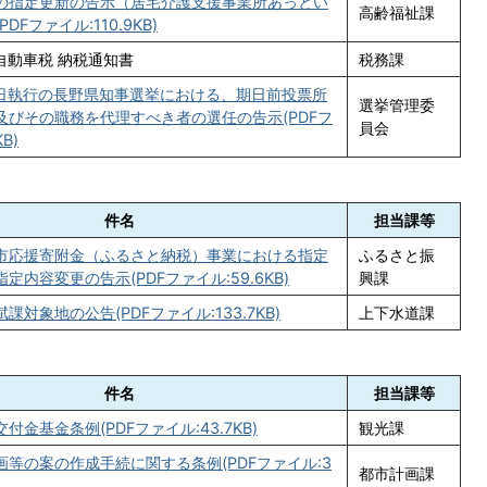
の指定更新の告示（居宅介護支援事業所あっとい
高齢福祉課
DFファイル:110.9KB)
自動車税 納税通知書
税務課
9日執行の長野県知事選挙における、期日前投票所
選挙管理委
及びその職務を代理すべき者の選任の告示(PDFフ
員会
B)
件名
担当課等
市応援寄附金（ふるさと納税）事業における指定
ふるさと振
定内容変更の告示(PDFファイル:59.6KB)
興課
対象地の公告(PDFファイル:133.7KB)
上下水道課
件名
担当課等
付金基金条例(PDFファイル:43.7KB)
観光課
等の案の作成手続に関する条例(PDFファイル:3
都市計画課