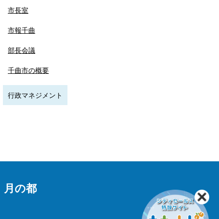
市長室
市報千曲
部長会議
千曲市の概要
行政マネジメント
 月の都