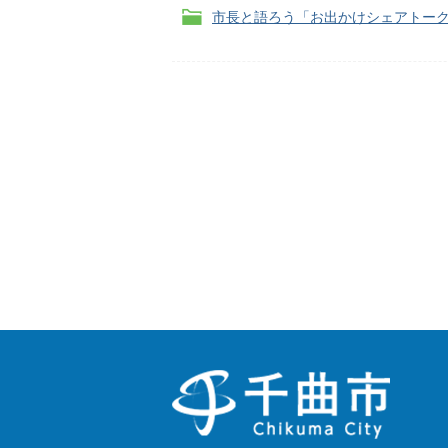
市長と語ろう「お出かけシェアトー
千
曲
市
Chikuma