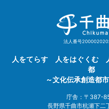
千
曲
市
法人番号200002020
Chikuma
City
人をてらす 人をはぐくむ 
都
～文化伝承創造都市
庁舎：〒387-85
長野県千曲市杭瀬下二