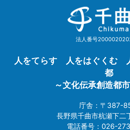
千
曲
市
法人番号200002020
Chikuma
City
人をてらす 人をはぐくむ 
都
～文化伝承創造都市
庁舎：〒387-85
長野県千曲市杭瀬下二
電話番号：026-273-1