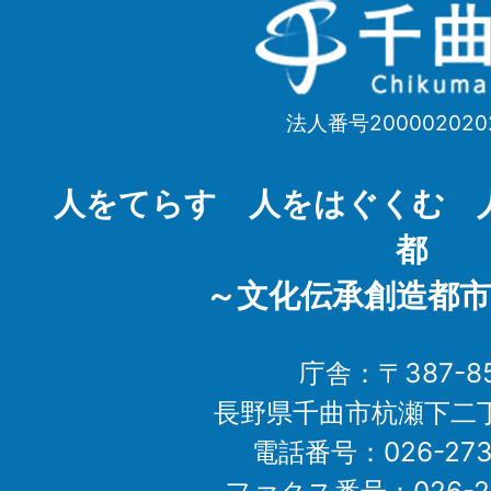
千
曲
市
法人番号200002020
Chikuma
City
人をてらす 人をはぐくむ 
都
～文化伝承創造都市
庁舎：〒387-85
長野県千曲市杭瀬下二
電話番号：026-273-1