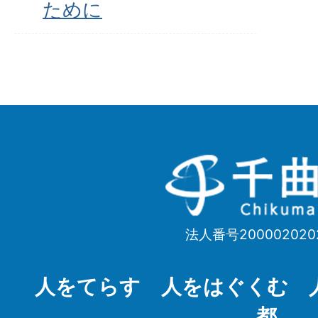
ために
千
曲
市
法人番号200002020
Chikuma
City
人をてらす 人をはぐくむ 
都