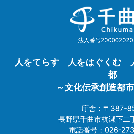
千
曲
市
法人番号200002020
Chikuma
City
人をてらす 人をはぐくむ 
都
～文化伝承創造都市
庁舎：〒387-85
長野県千曲市杭瀬下二
電話番号：026-273-1