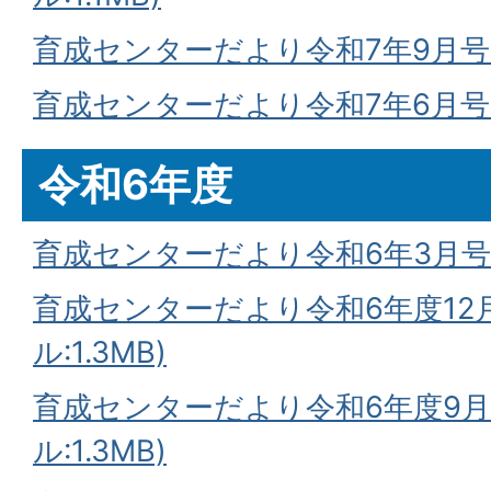
育成センターだより令和7年9月号(P
育成センターだより令和7年6月号(P
令和6年度
育成センターだより令和6年3月号(P
育成センターだより令和6年度12月
ル:1.3MB)
育成センターだより令和6年度9月
ル:1.3MB)