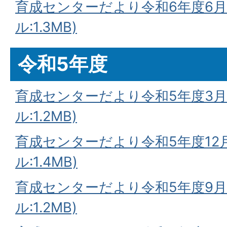
育成センターだより令和6年度6月
ル:1.3MB)
令和5年度
育成センターだより令和5年度3月
ル:1.2MB)
育成センターだより令和5年度12月
ル:1.4MB)
育成センターだより令和5年度9月
ル:1.2MB)