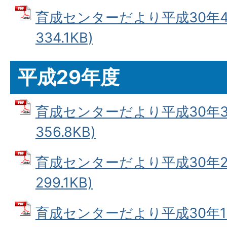
育成センターだより平成30年4月
334.1KB)
平成29年度
育成センターだより平成30年3月
356.8KB)
育成センターだより平成30年2月
299.1KB)
育成センターだより平成30年1月