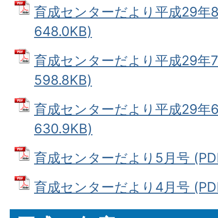
育成センターだより平成29年8月
648.0KB)
育成センターだより平成29年7月
598.8KB)
育成センターだより平成29年6月
630.9KB)
育成センターだより5月号 (PDFフ
育成センターだより4月号 (PDFフ