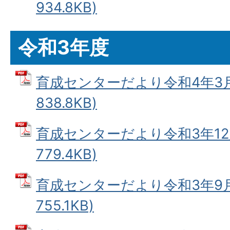
934.8KB)
令和3年度
育成センターだより令和4年3月号
838.8KB)
育成センターだより令和3年12月
779.4KB)
育成センターだより令和3年9月号
755.1KB)