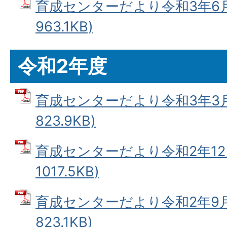
育成センターだより令和3年6月号
963.1KB)
令和2年度
育成センターだより令和3年3月号
823.9KB)
育成センターだより令和2年12月
1017.5KB)
育成センターだより令和2年9月号
823.1KB)