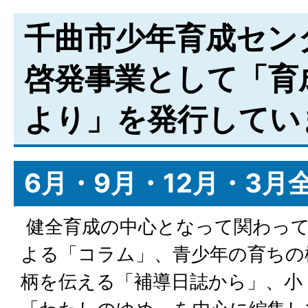
千曲市少年育成セン
啓発事業として「育
より」を発行してい
6月・9月・12月・3月
健全育成の中心となって関わっ
よる「コラム」、青少年の育ちの
柄を伝える「補導日誌から」、小