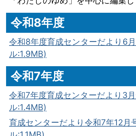
「わたしのゆめ」を中心に編集し
令和8年度
令和8年度育成センターだより6月
ル:1.9MB)
令和7年度
令和7年度育成センターだより3月
ル:1.4MB)
育成センターだより令和7年12月号
ル:1.1MB)