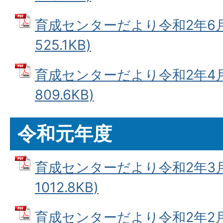
育成センターだより令和2年6月号
525.1KB)
育成センターだより令和2年4月号
809.6KB)
令和元年度
育成センターだより令和2年3月号
1012.8KB)
育成センターだより令和2年2月号