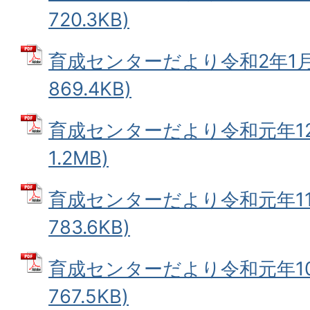
720.3KB)
育成センターだより令和2年1月号
869.4KB)
育成センターだより令和元年12月
1.2MB)
育成センターだより令和元年11月
783.6KB)
育成センターだより令和元年10月
767.5KB)