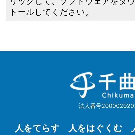
リックして、ソフトウェアをダ
トールしてください。
千
曲
市
法人番号200002020
Chikuma
City
人をてらす 人をはぐくむ 