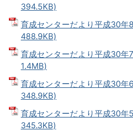
394.5KB)
育成センターだより平成30年8月
488.9KB)
育成センターだより平成30年7月
1.4MB)
育成センターだより平成30年6月
348.9KB)
育成センターだより平成30年5月
345.3KB)