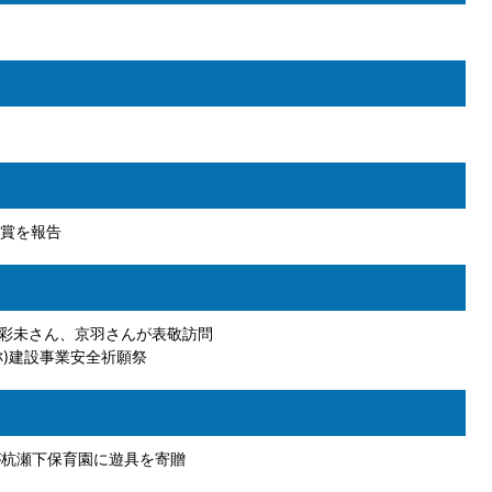
賞を報告
彩未さん、京羽さんが表敬訪問
称)建設事業安全祈願祭
」が杭瀬下保育園に遊具を寄贈