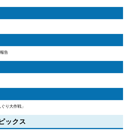
報告
んぐり大作戦」
トピックス