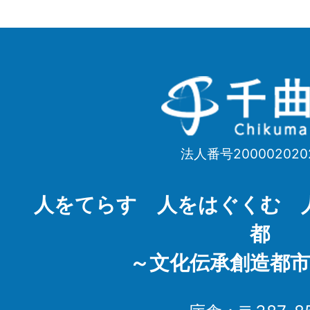
千
曲
市
法人番号200002020
Chikuma
City
人をてらす 人をはぐくむ 
都
～文化伝承創造都市