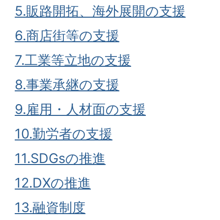
5.
販路開拓、海外展開の支援
6.
商店街等の支援
7.
工業等立地の支援
8.
事業承継の支援
9.
雇用・人材面の支援
10.
勤労者の支援
11.
SDGsの推進
12.
DXの推進
13.融資制度