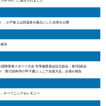
TOP100」に選出されました
ズ）」が戸倉上山田温泉を拠点にした合宿を公開
千曲市
全国障害者スポーツ大会 市準備委員会設立総会・第1回総会
が「第12回科学の甲子園ジュニア全国大会」出場を報告
」オープニングセレモニー