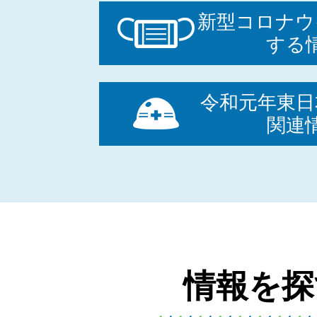
2026年08月07日
新型コロナウ
する
令和8年度 取引・証明用
り」の定期検査の実施
令和元年東日
関連
2026年08月06日
建物の解体費用を気軽に
2026年08月06日
情報を探
ウクライナ避難民のため
書が届きました。