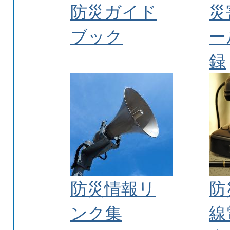
防災ガイド
災
ブック
ー
録
防災情報リ
防
ンク集
線