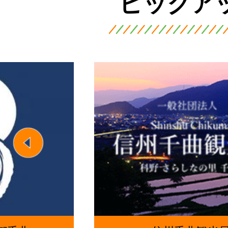
ピックア
2
枚
目
の
前へ
ス
ラ
イ
ド