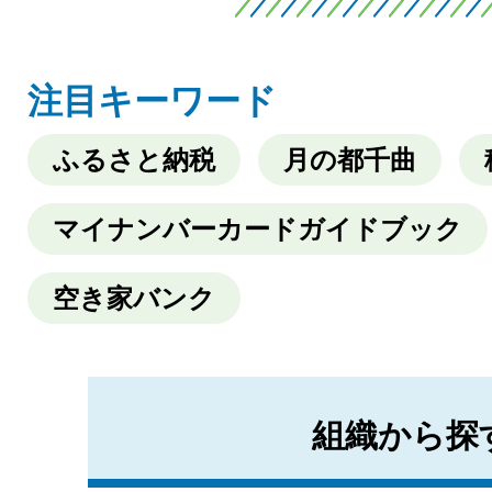
2026年08月04日
注目キーワード
成年後見制度普及啓発事
ふるさと納税
月の都千曲
お知らせ
マイナンバーカードガイドブック
2026年08月04日
空き家バンク
令和7・8・9年度入札参
いて
組織から探