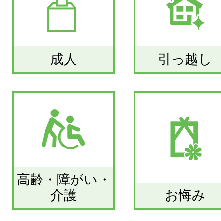
成人
引っ越し
高齢・障がい・
介護
お悔み