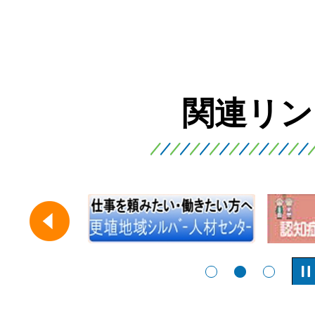
関連リン
2
3
前へ
枚
枚
目
目
1枚目のスライドを表示
2枚目のスライ
3枚目の
の
の