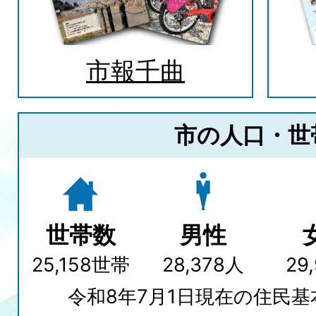
市報千曲
市の人口・世
世帯数
男性
25,158世帯
28,378人
29
令和8年7月1日現在の住民