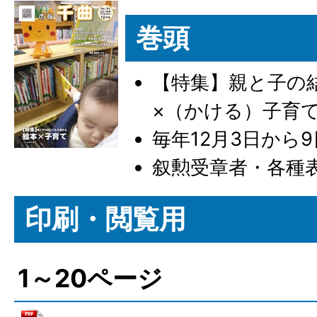
巻頭
【特集】親と子の
×（かける）子育
毎年12月3日から
叙勲受章者・各種
印刷・閲覧用
1～20ページ