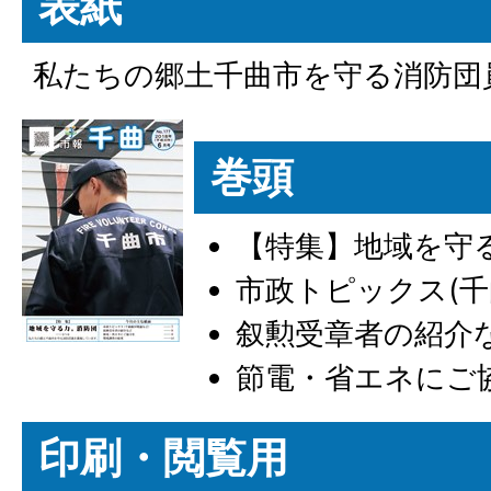
表紙
私たちの郷土千曲市を守る消防団
巻頭
【特集】地域を守
市政トピックス(千
叙勲受章者の紹介
節電・省エネにご
印刷・閲覧用